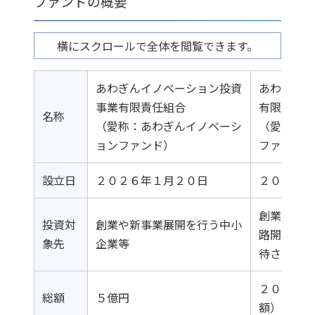
ファンドの概要
横にスクロールで全体を閲覧できます。
あわぎんイノベーション投資
あわぎん
事業有限責任組合
有限責任
名称
（愛称：あわぎんイノベーシ
（愛称：
ョンファンド）
ファンド
設立日
２０２６年１月２０日
２０２３
創業・新
投資対
創業や新事業展開を行う中小
路開拓を
象先
企業等
待される
２０億円
総額
５億円
額）