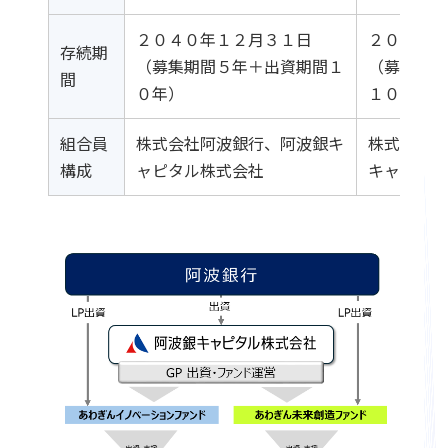
２０４０年１２月３１日
２０３８
存続期
（募集期間５年＋出資期間１
（募集期
間
０年）
１０年）
組合員
株式会社阿波銀行、阿波銀キ
株式会社
構成
ャピタル株式会社
キャピタ